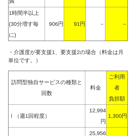
満
1時間半以上
(30分増す毎
906円
91円
－
－
に)
・介護度が要支援1、要支援2の場合（料金は月
単位です。）
ご利用
訪問型独自サービスの種類と
料金
者
回数
負担額
12,994
Ⅰ（週1回程度）
1,300円
円
25,956